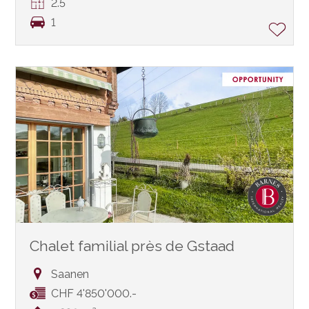
2.5
1
Chalet familial près de Gstaad
Saanen
CHF 4'850'000.-