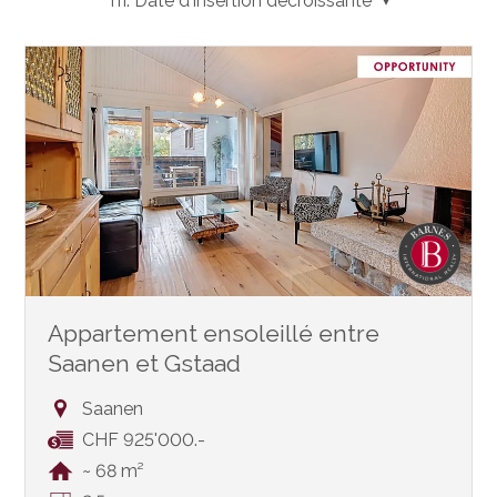
Tri:
Date d'insertion décroissante
Appartement ensoleillé entre
Saanen et Gstaad
Saanen
CHF 925'000.-
~ 68 m²