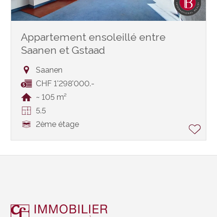
Appartement ensoleillé entre
Saanen et Gstaad
Saanen
CHF 1'298'000.-
~ 105 m²
5.5
2ème étage