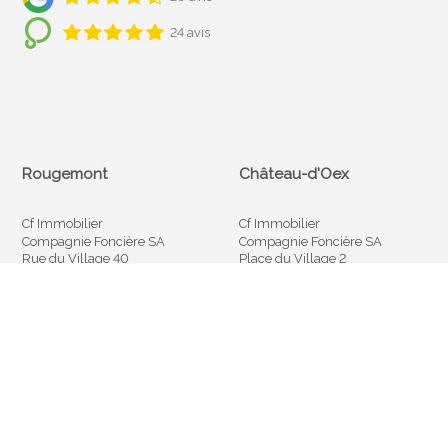
24 avis
Rougemont
Château-d'Oex
Cf Immobilier
Cf Immobilier
Compagnie Foncière SA
Compagnie Foncière SA
Rue du Village 40
Place du Village 2
CH-1659 Rougemont
CH-1660 Château-d'Oex
+41 26 925 10 00
+41 26 924 53 55
info@cfimmobilier.ch
info@cfimmobilier.ch
Gstaad
Bulle
Cf Immobilier
Cf Immobilier
Compagnie Foncière SA
Compagnie Foncière SA