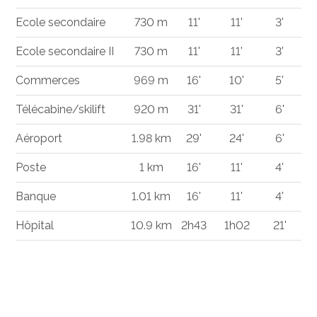
Ecole secondaire
730 m
11'
11'
3'
Ecole secondaire II
730 m
11'
11'
3'
Commerces
969 m
16'
10'
5'
Télécabine/skilift
920 m
31'
31'
6'
Aéroport
1.98 km
29'
24'
6'
Poste
1 km
16'
11'
4'
Banque
1.01 km
16'
11'
4'
Hôpital
10.9 km
2h43
1h02
21'