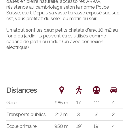
dalles en pierre naturelle, accessoires ARWA,
résistance au cambriolage selon la norme Police
Suisse, etc.). Depuis sa vaste terrasse exposé sud sud-
est, vous profitez du soleil du matin au soir.
Un atout sont les deux petits chalets d'env. 10 m2 au
fond du jardin. Ils peuvent êtres utilisés comme
cabane de jardin ou réduit (un avec connexion
électrique)
Distances
Gare
985 m
17'
11'
4'
Transports publics
217 m
3'
3'
2'
Ecole primaire
950 m
19'
19'
4'