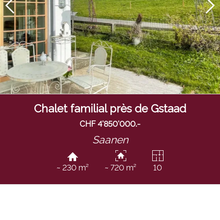
Chalet familial près de Gstaad
CHF 4'850'000.-
Saanen
~ 230 m²
~ 720 m²
10