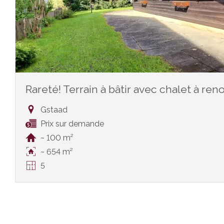
Rareté! Terrain à bâtir avec chalet à ren
Gstaad
Prix sur demande
~ 100 m²
~ 654 m²
5