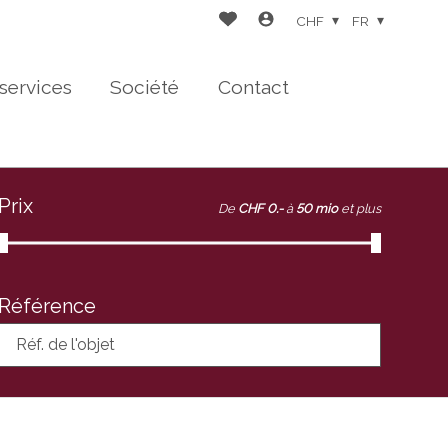
CHF
FR
services
Société
Contact
Prix
De
CHF 0.-
à
50 mio
et plus
Référence
Réf. de l'objet