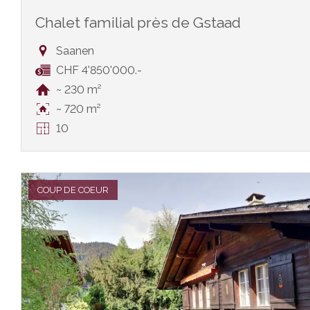
Chalet familial près de Gstaad
Saanen
CHF 4'850'000.-
~ 230 m²
~ 720 m²
10
COUP DE COEUR