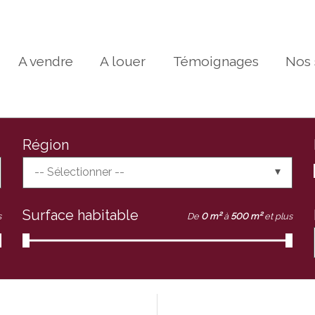
A vendre
A louer
Témoignages
Nos 
Région
-- Sélectionner --
Surface habitable
s
De
0 m²
à
500 m²
et plus