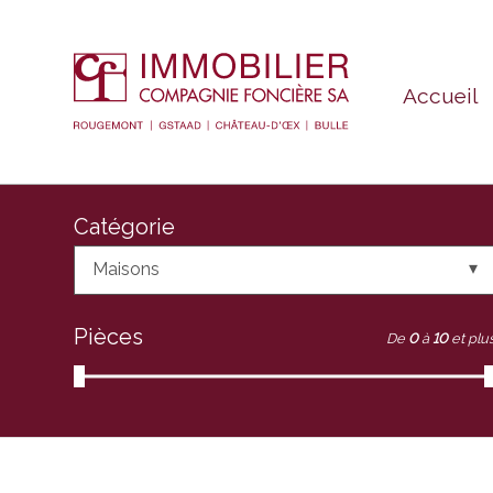
Accueil
Catégorie
Maisons
Pièces
De
0
à
10
et plu