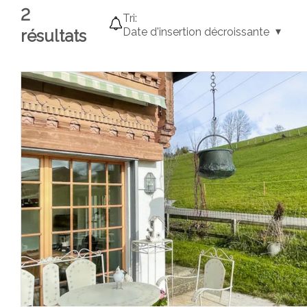
2
Tri:
Date d'insertion décroissante
résultats