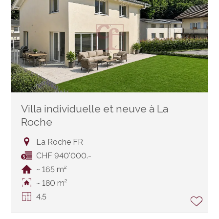
Villa individuelle et neuve à La
Roche
La Roche FR
CHF 940'000.-
~ 165 m²
~ 180 m²
4.5