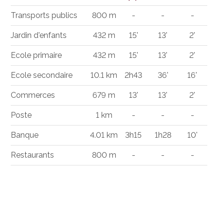
Transports publics
800 m
-
-
-
Jardin d'enfants
432 m
15'
13'
2'
Ecole primaire
432 m
15'
13'
2'
Ecole secondaire
10.1 km
2h43
36'
16'
Commerces
679 m
13'
13'
2'
Poste
1 km
-
-
-
Banque
4.01 km
3h15
1h28
10'
Restaurants
800 m
-
-
-