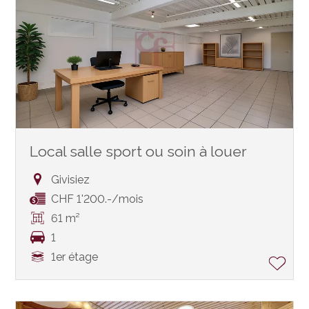
Local salle sport ou soin à louer
Givisiez
CHF 1'200.-/mois
61 m²
1
1er étage