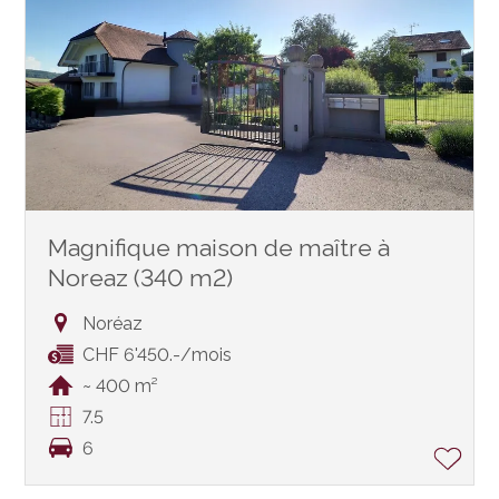
Magnifique maison de maître à
Noreaz (340 m2)
Noréaz
CHF 6'450.-/mois
~ 400 m²
7.5
6