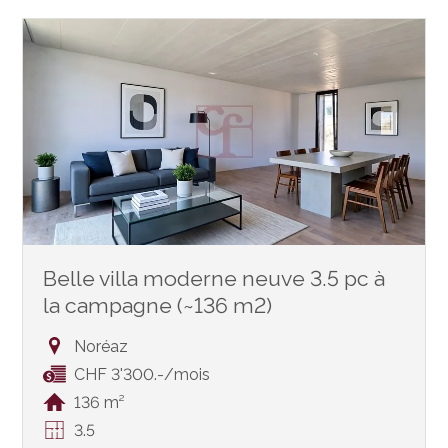
Belle villa moderne neuve 3.5 pc à
la campagne (~136 m2)
Noréaz
CHF 3'300.-/mois
136 m²
3.5