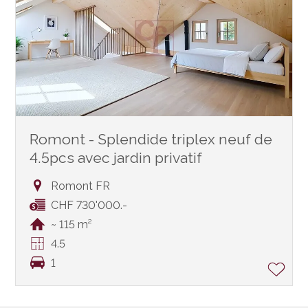
Romont - Splendide triplex neuf de
4.5pcs avec jardin privatif
Romont FR
CHF 730'000.-
~ 115 m²
4.5
1