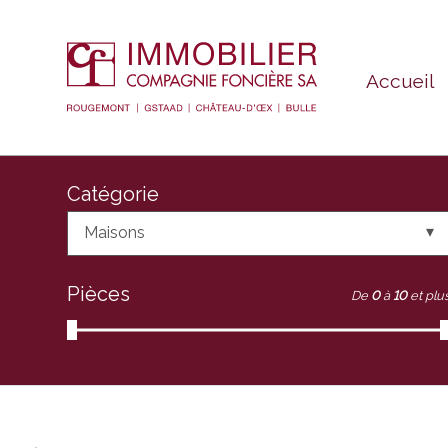
Accueil
Catégorie
Maisons
Pièces
De
0
à
10
et plu