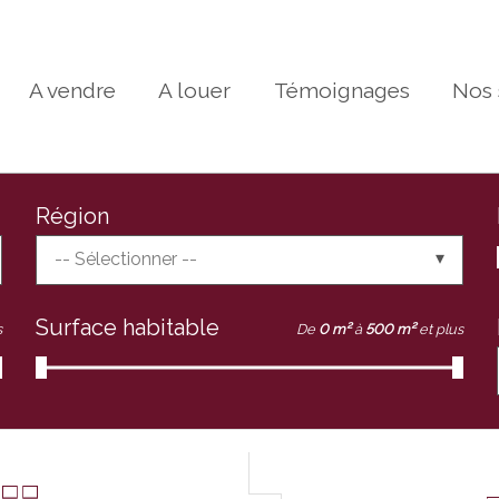
A vendre
A louer
Témoignages
Nos 
Région
-- Sélectionner --
Surface habitable
s
De
0 m²
à
500 m²
et plus