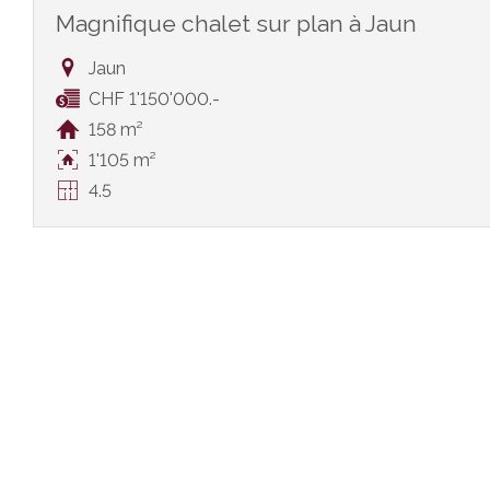
Magnifique chalet sur plan à Jaun
Jaun
CHF 1'150'000.-
158 m²
1'105 m²
4.5