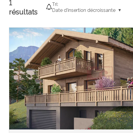
1
Tri:
Date d'insertion décroissante
résultats