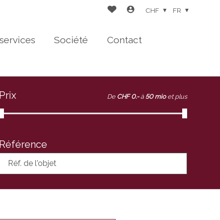
CHF
FR
services
Société
Contact
Prix
De
CHF 0.-
à
50 mio
et plus
Référence
Réf. de l'objet