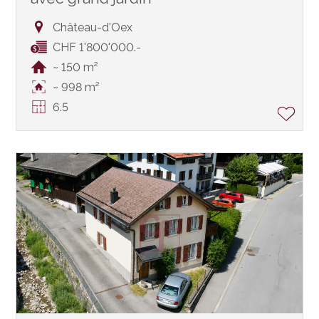
Château-d'Oex
CHF 1'800'000.-
~ 150 m²
~ 998 m²
6.5