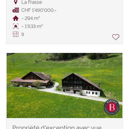
La Frasse
CHF 1'490'000.-
~ 294 m²
~ 1'633 m²
9
Propriété d'exception avec vue