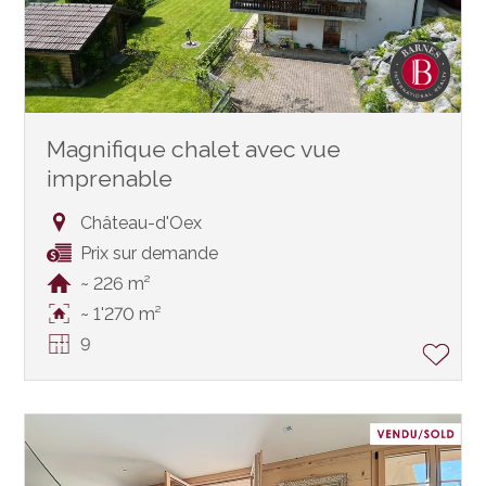
Magnifique chalet avec vue
imprenable
Château-d'Oex
Prix sur demande
~ 226 m²
~ 1'270 m²
9