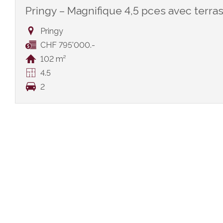
Pringy – Magnifique 4,5 pces avec terr
Pringy
CHF 795'000.-
102 m²
4.5
2