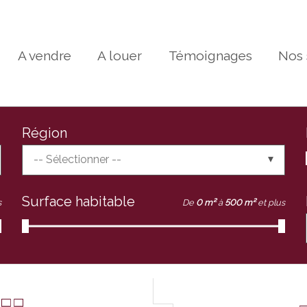
A vendre
A louer
Témoignages
Nos 
Région
-- Sélectionner --
Surface habitable
s
De
0 m²
à
500 m²
et plus