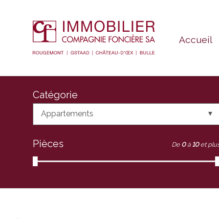
Accueil
Catégorie
Appartements
Pièces
De
0
à
10
et plu