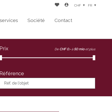
CHF
FR
services
Société
Contact
Prix
De
CHF 0.-
à
50 mio
et plus
Référence
Réf. de l'objet