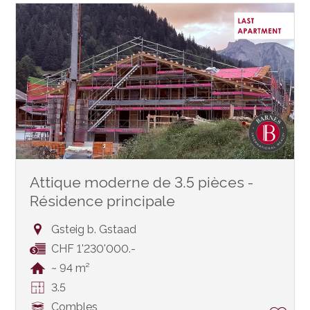
Attique moderne de 3.5 pièces -
Résidence principale
Gsteig b. Gstaad
CHF 1'230'000.-
~ 94 m²
3.5
Combles