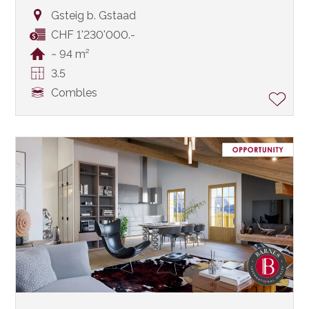
Gsteig b. Gstaad
CHF 1'230'000.-
~ 94 m²
3.5
Combles