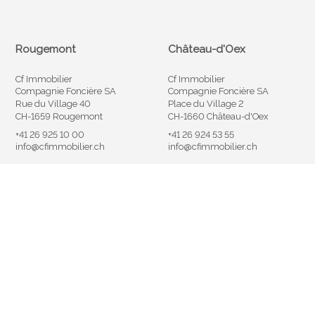
Rougemont
Château-d'Oex
Cf Immobilier
Cf Immobilier
Compagnie Foncière SA
Compagnie Foncière SA
Rue du Village 40
Place du Village 2
CH-1659 Rougemont
CH-1660 Château-d'Oex
+41 26 925 10 00
+41 26 924 53 55
info@cfimmobilier.ch
info@cfimmobilier.ch
Gstaad
Bulle
Cf Immobilier
Cf Immobilier
Compagnie Foncière SA
Compagnie Foncière SA
Promenade 29
Rue Saint-Denis 40
CH-3780 Gstaad
CH-1630 Bulle
+41 33 748 10 02
+41 26 921 05 05
info@cfimmobilier.ch
info@cfimmobilier.ch