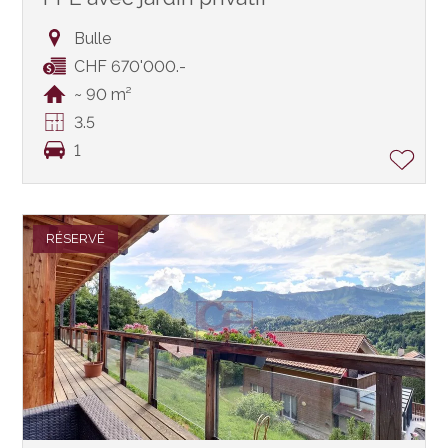
Bulle
CHF 670'000.-
~ 90 m²
3.5
1
RÉSERVÉ