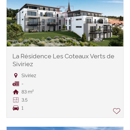
La Résidence Les Coteaux Verts de
Siviriez
Siviriez
-
83 m²
3.5
1