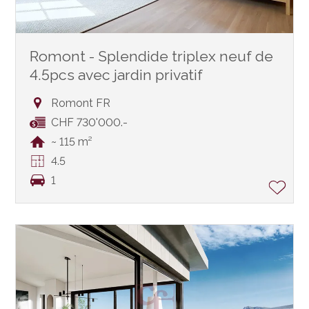
Romont - Splendide triplex neuf de
4.5pcs avec jardin privatif
Romont FR
CHF 730'000.-
~ 115 m²
4.5
1