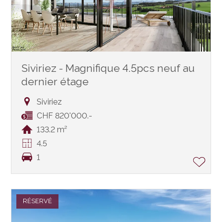
Siviriez - Magnifique 4.5pcs neuf au
dernier étage
Siviriez
CHF 820'000.-
133.2 m²
4.5
1
RÉSERVÉ