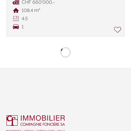
CHF 660'000.-
108.4 m²
4.5
1