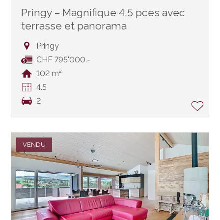
Pringy – Magnifique 4,5 pces avec
terrasse et panorama
Pringy
CHF 795'000.-
102 m²
4.5
2
VENDU