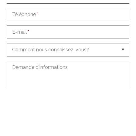
Téléphone
*
E-mail
*
Comment nous connaissez-vous?
Demande d'informations
Créer un compte avec ces données
J'accepte les
conditions
concernant le traitement
des données
*