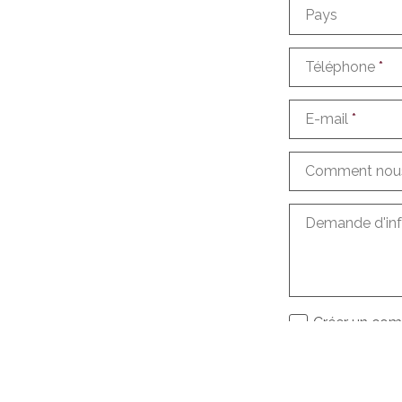
Pays
Téléphone
*
E-mail
*
Comment nous
Demande d'in
Créer un com
J'accepte le