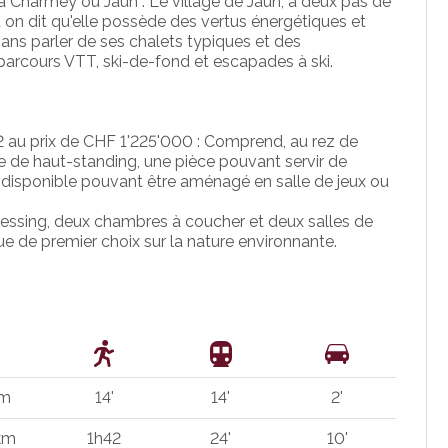
g à Charmey ou Jaun . Le village de Jaun, à deux pas de
t on dit qu'elle possède des vertus énergétiques et
Sans parler de ses chalets typiques et des
arcours VTT, ski-de-fond et escapades à ski.
2 au prix de CHF 1'225'000 : Comprend, au rez de
ée de haut-standing, une pièce pouvant servir de
n disponible pouvant être aménagé en salle de jeux ou
ressing, deux chambres à coucher et deux salles de
ue de premier choix sur la nature environnante.
 m
14'
14'
2'
km
1h42
24'
10'