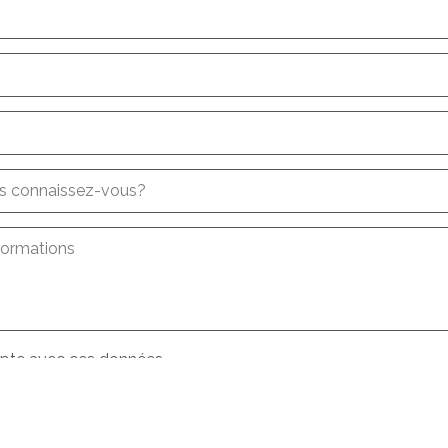
 connaissez-vous?
formations
pte avec ces données
s
conditions
concernant le traitement des données
*