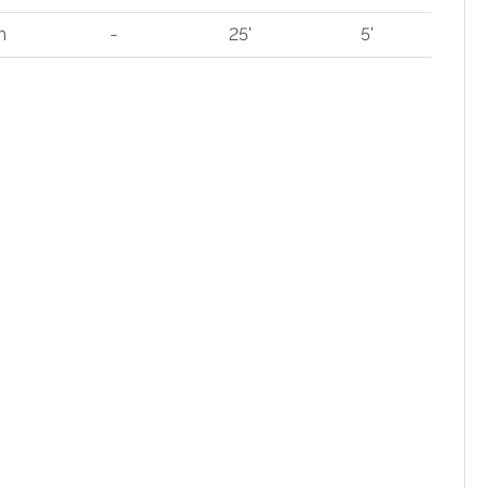
m
-
25'
5'