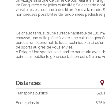
du village ainsi que de l'arrêt de bus reliant Im Fan
Im Fang, recèle de jolies curiosités; Sa cascade don
vibratoires est connue à des kilomètres à la ronde. 
nombreuses possibilités de randonnées pédestres, p
Ce chalet familial d'une surface habitable de 180 m
chaussé, une belle pièce à vivre, une cuisine agenc
bureau , un économat, le local technique ainsi qu'u
de sports au grès de vous envies.
A l'étage: Une spacieuse chambre parentale avec d
bain, sans oublier le généreux balcon qui offre une v
Distances
Transports publics
628
Ecole primaire
5.75 