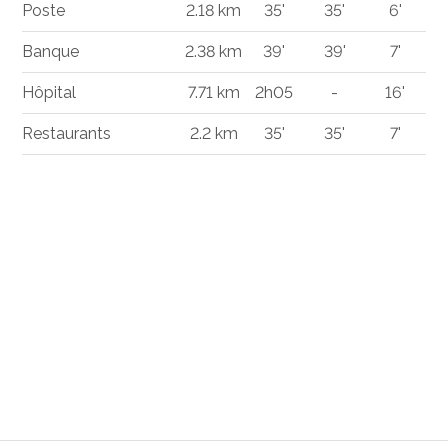
Poste
2.18 km
35'
35'
6'
Banque
2.38 km
39'
39'
7'
Hôpital
7.71 km
2h05
-
16'
Restaurants
2.2 km
35'
35'
7'