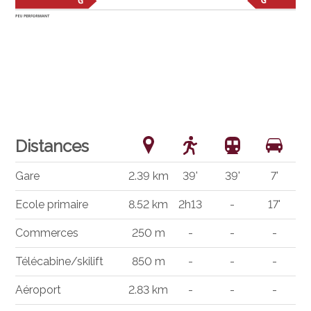
Distances
Gare
2.39 km
39'
39'
7'
Ecole primaire
8.52 km
2h13
-
17'
Commerces
250 m
-
-
-
Télécabine/skilift
850 m
-
-
-
Aéroport
2.83 km
-
-
-