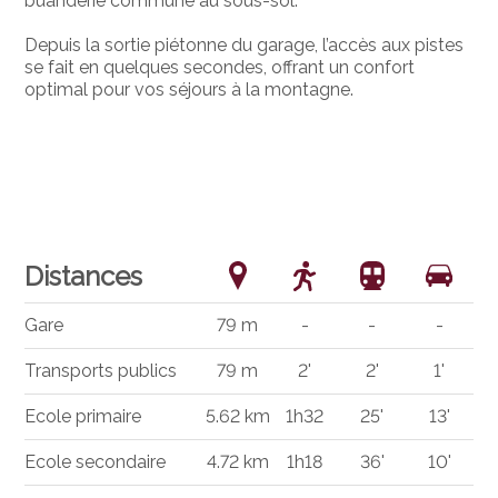
buanderie commune au sous-sol.
Depuis la sortie piétonne du garage, l’accès aux pistes
se fait en quelques secondes, offrant un confort
optimal pour vos séjours à la montagne.
Distances
Gare
79 m
-
-
-
Transports publics
79 m
2'
2'
1'
Ecole primaire
5.62 km
1h32
25'
13'
Ecole secondaire
4.72 km
1h18
36'
10'