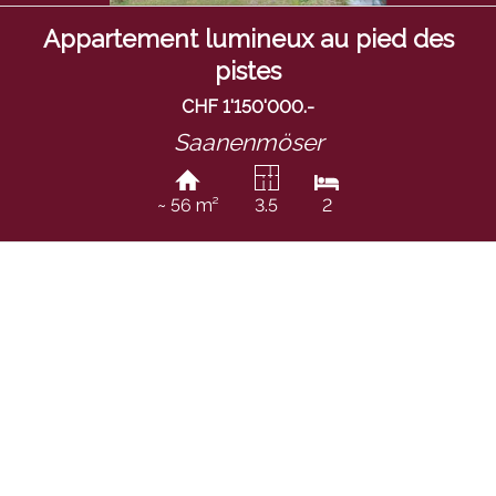
Appartement lumineux au pied des
pistes
CHF 1'150'000.-
Saanenmöser
~ 56 m²
3.5
2