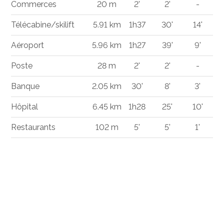
Commerces
20 m
2'
2'
-
Télécabine/skilift
5.91 km
1h37
30'
14'
Aéroport
5.96 km
1h27
39'
9'
Poste
28 m
2'
2'
-
Banque
2.05 km
30'
8'
3'
Hôpital
6.45 km
1h28
25'
10'
Restaurants
102 m
5'
5'
1'