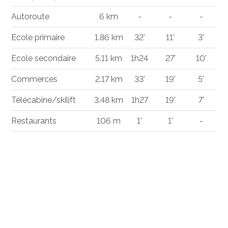
Autoroute
6 km
-
-
-
Ecole primaire
1.86 km
32'
11'
3'
Ecole secondaire
5.11 km
1h24
27'
10'
Commerces
2.17 km
33'
19'
5'
Télécabine/skilift
3.48 km
1h27
19'
7'
Restaurants
106 m
1'
1'
-