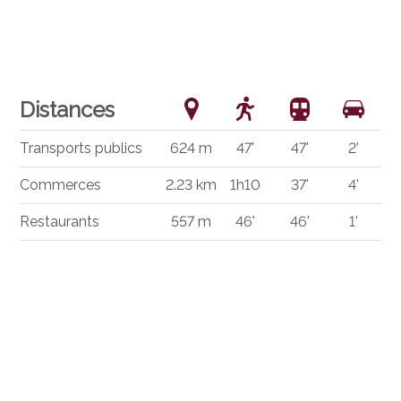
Distances
Transports publics
624 m
47'
47'
2'
Commerces
2.23 km
1h10
37'
4'
Restaurants
557 m
46'
46'
1'