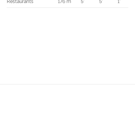
Restaurants
176 m
5'
5'
1'