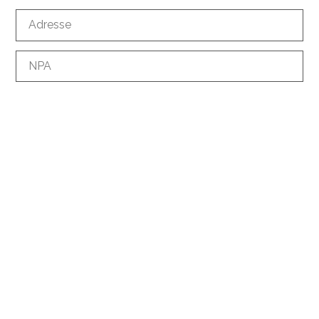
Adresse
NPA
Ville
Pays
Téléphone
*
E-mail
*
Comment nous connaissez-vous?
Demande d'informations