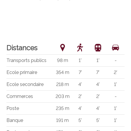
Distances
Transports publics
98 m
1'
1'
-
Ecole primaire
354 m
7'
7'
2'
Ecole secondaire
218 m
4'
4'
1'
Commerces
203 m
2'
2'
-
Poste
235 m
4'
4'
1'
Banque
191 m
5'
5'
1'