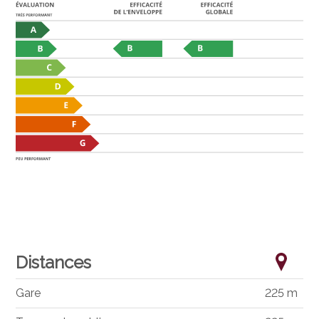
Distances
Gare
225 m