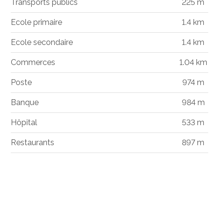
Transports publics
225 m
Ecole primaire
1.4 km
Ecole secondaire
1.4 km
Commerces
1.04 km
Poste
974 m
Banque
984 m
Hôpital
533 m
Restaurants
897 m