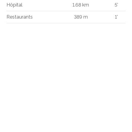
Hôpital
1.68 km
5'
Restaurants
389 m
1'