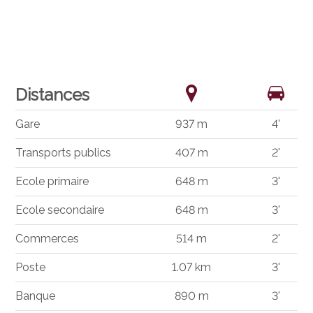
Distances
Gare
937 m
4'
Transports publics
407 m
2'
Ecole primaire
648 m
3'
Ecole secondaire
648 m
3'
Commerces
514 m
2'
Poste
1.07 km
3'
Banque
890 m
3'