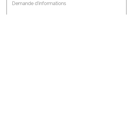
Demande d'informations
Créer un compte avec ces données
J'accepte les
conditions
concernant le traitement
des données
*
Envoyer