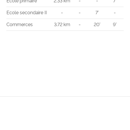
Ecole primaire
2.33 km
-
-
7'
Ecole secondaire II
-
-
7'
-
Commerces
3.72 km
-
20'
9'