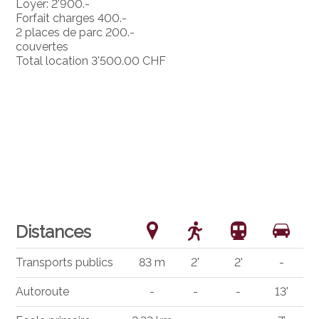
Loyer: 2'900.-
Forfait charges 400.-
2 places de parc 200.-
couvertes
Total location 3'500.00 CHF
Distances
Transports publics
83 m
2'
2'
-
Autoroute
-
-
-
13'